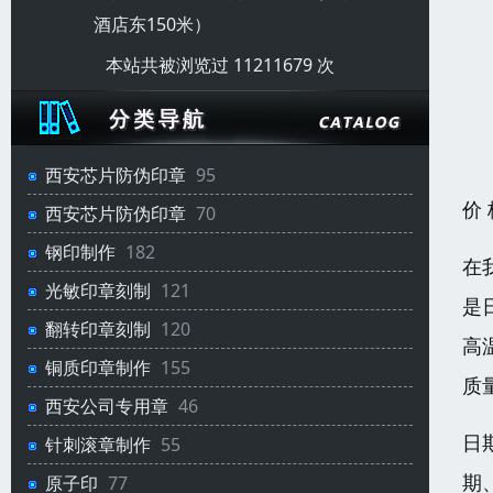
酒店东150米）
本站共被浏览过 11211679 次
西安芯片防伪印章
95
价
西安芯片防伪印章
70
钢印制作
182
在
光敏印章刻制
121
是
翻转印章刻制
120
高
铜质印章制作
155
质
西安公司专用章
46
日
针刺滚章制作
55
期
原子印
77