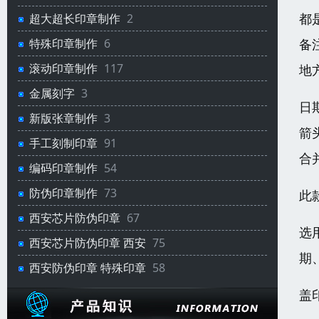
都
超大超长印章制作
2
备
特殊印章制作
6
滚动印章制作
117
地
金属刻字
3
日
新版张章制作
3
箭
手工刻制印章
91
合
编码印章制作
54
防伪印章制作
73
此
西安芯片防伪印章
67
选
西安芯片防伪印章 西安
75
期
西安防伪印章 特殊印章
58
盖