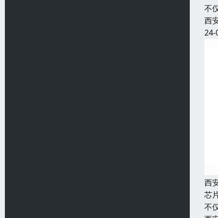
不
西
24-
西
芯
不