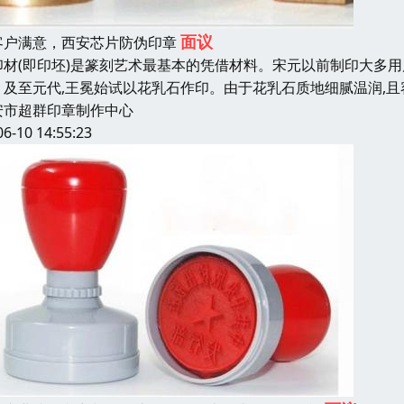
面议
客户满意，西安芯片防伪印章
材(即印坯)是篆刻艺术最基本的凭借材料。宋元以前制印大多
。及至元代,王冕始试以花乳石作印。由于花乳石质地细腻温润,
安市超群印章制作中心
06-10 14:55:23