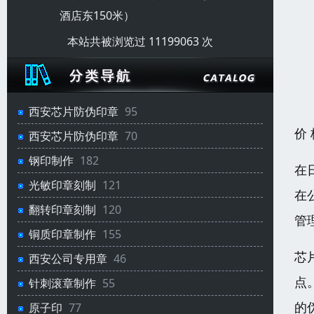
酒店东150米）
本站共被浏览过 11199063 次
西安芯片防伪印章
95
价
西安芯片防伪印章
70
钢印制作
182
在
光敏印章刻制
121
在
翻转印章刻制
120
管
铜质印章制作
155
芯
西安公司专用章
46
点
针刺滚章制作
55
的
原子印
77