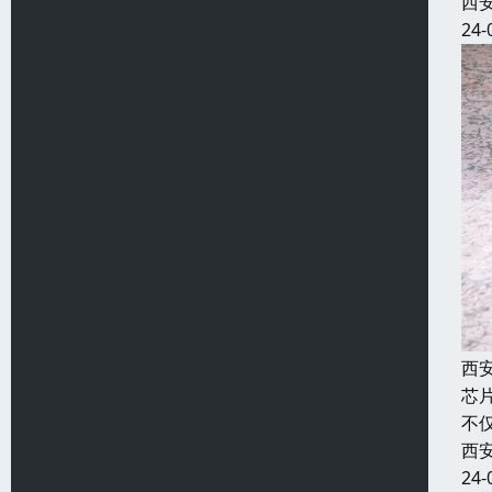
西
24-
西
芯
不
西
24-