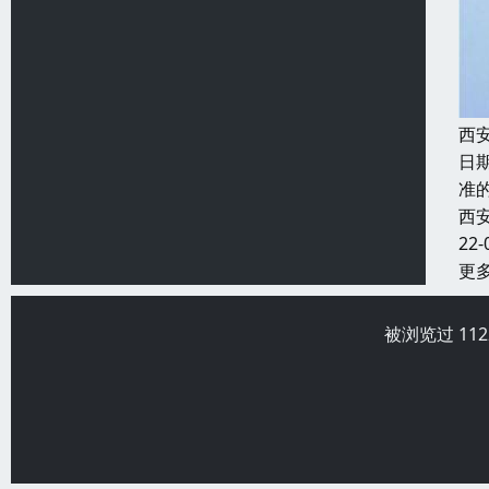
西
日
准的
西
22-
更
被浏览过 11