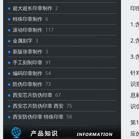
印
超大超长印章制作
2
特殊印章制作
6
1
滚动印章制作
117
2
金属刻字
3
新版张章制作
3
3
手工刻制印章
91
针
编码印章制作
54
识
防伪印章制作
73
息
西安芯片防伪印章
67
识
西安芯片防伪印章 西安
75
西安防伪印章 特殊印章
58
第
应