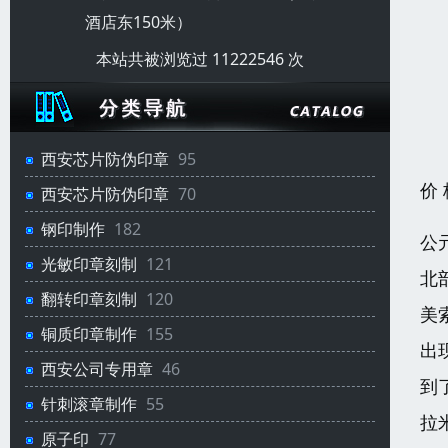
酒店东150米）
本站共被浏览过 11222546 次
西安芯片防伪印章
95
价
西安芯片防伪印章
70
钢印制作
182
公
光敏印章刻制
121
北
翻转印章刻制
120
美
铜质印章制作
155
出
西安公司专用章
46
到
针刺滚章制作
55
拉
原子印
77